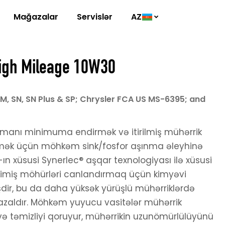
Mağazalar
Servislər
AZ
igh Mileage 10W30
SM, SN, SN Plus & SP; Chrysler FCA US MS-6395; and
nmanı minimuma endirmək və itirilmiş mühərrik
mək üçün möhkəm sink/fosfor aşınma əleyhinə
-ın xüsusi Synerlec® aşqar texnologiyası ilə xüsusi
rkimiş möhürləri canlandırmaq üçün kimyəvi
dir, bu da daha yüksək yürüşlü mühərriklərdə
 azaldır. Möhkəm yuyucu vasitələr mühərrik
 və təmizliyi qoruyur, mühərrikin uzunömürlülüyünü