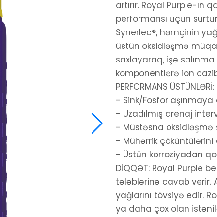
artırır. Royal Purple-ın 
performansı üçün sürtü
Synerlec®, həmçinin yağ
üstün oksidləşmə müqavi
saxlayaraq, işə salınm
komponentlərə ion cazib
PERFORMANS ÜSTÜNLƏRİ:
- Sink/Fosfor aşınmaya q
- Uzadılmış drenaj interv
- Müstəsna oksidləşmə s
- Mühərrik çöküntülərini 
- Üstün korroziyadan q
DİQQƏT: Royal Purple be
tələblərinə cavab verir
yağlarını tövsiyə edir. 
ya daha çox olan istənil