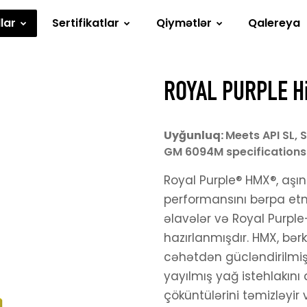
lar
Sertifikatlar
Qiymətlər
Qalereya
ROYAL PURPLE H
Uyğunluq:
Meets API SL, 
GM 6094M specifications
Royal Purple® HMX®, aşı
performansını bərpa et
əlavələr və Royal Purple
hazırlanmışdır. HMX, bə
cəhətdən gücləndirilmiş
yayılmış yağ istehlakını
çöküntülərini təmizləyir