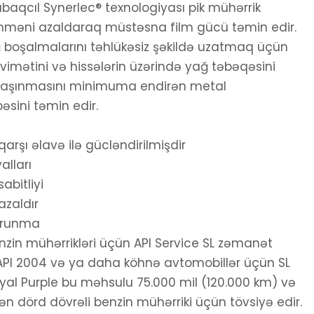
qabaqcıl Synerlec® texnologiyası pik mühərrik
nməni azaldaraq müstəsna film gücü təmin edir.
 boşalmalarını təhlükəsiz şəkildə uzatmaq üçün
mətini və hissələrin üzərində yağ təbəqəsini
a aşınmasını minimuma endirən metal
əsini təmin edir.
arşı əlavə ilə gücləndirilmişdir
alları
abitliyi
azaldır
orunma
nzin mühərrikləri üçün API Service SL zəmanət
. API 2004 və ya daha köhnə avtomobillər üçün SL
Royal Purple bu məhsulu 75.000 mil (120.000 km) və
ən dörd dövrəli benzin mühərriki üçün tövsiyə edir.