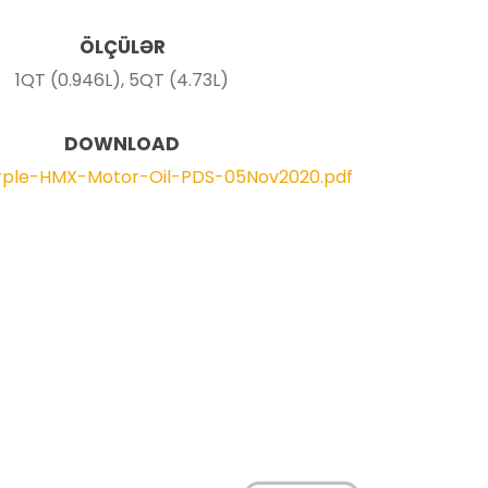
ÖLÇÜLƏR
1QT (0.946L), 5QT (4.73L)
DOWNLOAD
rple-HMX-Motor-Oil-PDS-05Nov2020.pdf