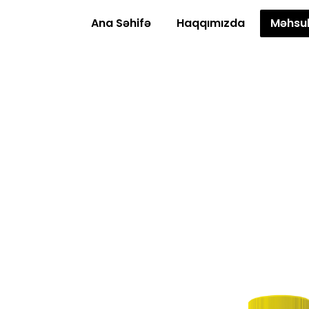
Ana Səhifə
Haqqımızda
Məhsul