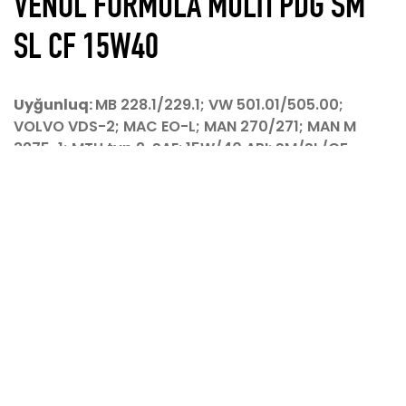
VENOL FORMULA MULTI PDG SM
SL CF 15W40
Hazırladı
KoderGroup
© 2026 Avtokom MMC Bütün hüquqlar qorunur
Uyğunluq:
MB 228.1/229.1; VW 501.01/505.00;
VOLVO VDS-2; MAC EO-L; MAN 270/271; MAN M
3275-1; MTU typ 2. SAE: 15W/40 API: SM/SL/CF
ACEA: A3/B4
Unikal ACTIVE POWER texnologiyası ilə
hazırlanmış mineral mühərrik yağı, benzin və
turbo doldurma ilə təchiz edilmiş dizel
mühərrikləri ilə təchiz edilmiş avtomobillərdə,
həmçinin inyeksiya nasoslu mühərriklərdə il
boyu istismar üçün nəzərdə tutulmuşdur. Bu,
mühərrikin soyuq işə salınmasını asanlaşdırır.
Drenaj intervallarını uzadır və yanacaq