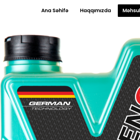
Ana Səhifə
Haqqımızda
Məhsul