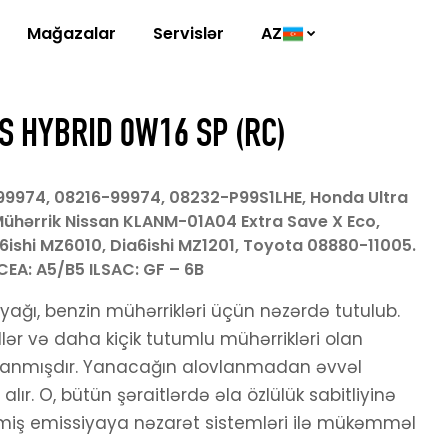
Mağazalar
Servislər
AZ
S HYBRID 0W16 SP (RC)
9974, 08216-99974, 08232-P99S1LHE, Honda Ultra
 Mühərrik Nissan KLANM-01A04 Extra Save X Eco,
6ishi MZ6010, Dia6ishi MZ1201, Toyota 08880-11005.
CEA: A5/B5 ILSAC: GF – 6B
 yağı, benzin mühərrikləri üçün nəzərdə tutulub.
ər və daha kiçik tutumlu mühərrikləri olan
rlanmışdır. Yanacağın alovlanmadan əvvəl
ı alır. O, bütün şəraitlərdə əla özlülük sabitliyinə
nmiş emissiyaya nəzarət sistemləri ilə mükəmməl