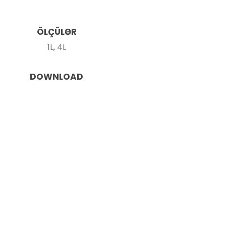
ÖLÇÜLƏR
1L, 4L
DOWNLOAD