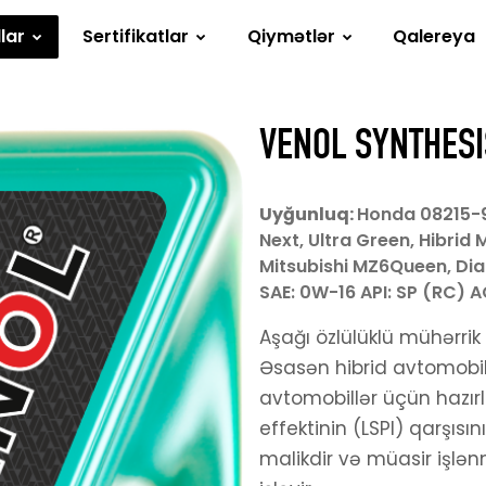
lar
Sertifikatlar
Qiymətlər
Qalereya
VENOL SYNTHESI
Uyğunluq:
Honda 08215-9
Next, Ultra Green, Hibrid
Mitsubishi MZ6Queen, Dia
SAE: 0W-16 API: SP (RC) A
Aşağı özlülüklü mühərrik
Əsasən hibrid avtomobill
avtomobillər üçün hazı
effektinin (LSPI) qarşısın
malikdir və müasir işlə