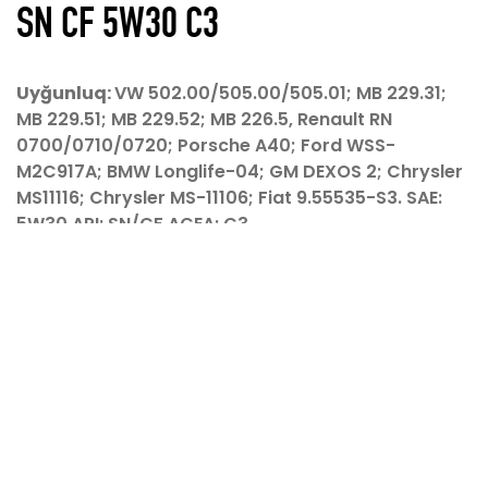
SN CF 5W30 C3
Uyğunluq:
VW 502.00/505.00/505.01; MB 229.31;
MB 229.51; MB 229.52; MB 226.5, Renault RN
Hazırladı
KoderGroup
0700/0710/0720; Porsche A40; Ford WSS-
© 2026 Avtokom MMC Bütün hüquqlar qorunur
M2C917A; BMW Longlife-04; GM DEXOS 2; Chrysler
MS11116; Chrysler MS-11106; Fiat 9.55535-S3. SAE:
5W30 API: SN/CF ACEA: C3
Bütün mövsüm daxili yanma mühərrikləri üçün
müasir yağ. Bu yağın istehsalı üçün sintetik
prosesdə istehsal olunan yüksək keyfiyyətli baz
yağlarından və yağdan istifadə zamanı əmələ
gələn adekvat yağlanma və aşağı səviyyəli kül
səviyyəsini təmin edən optimal
balanslaşdırılmış qabaqcıl əlavələrdən istifadə
olunur. Yağ avtomobil istehsalçılarının ən son